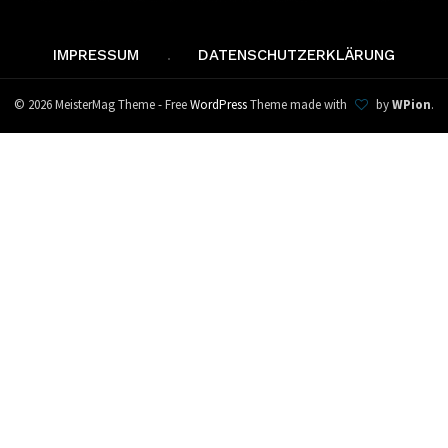
IMPRESSUM
DATENSCHUTZERKLÄRUNG
© 2026 MeisterMag Theme - Free
WordPress
Theme made with
by
WPion
.